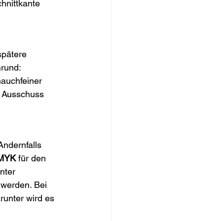
hnittkante 
spätere 
rund: 
auchfeiner 
t Ausschuss 
Andernfalls 
MYK
 für den 
nter 
werden. Bei 
runter wird es 