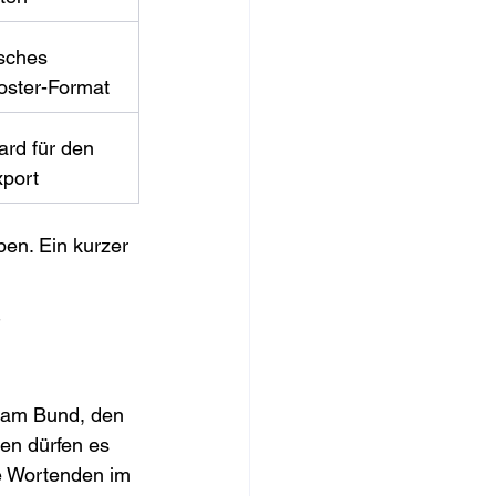
sches 
oster-Format
ard für den 
port
en. Ein kurzer 
n am Bund, den 
ten dürfen es 
e Wortenden im 