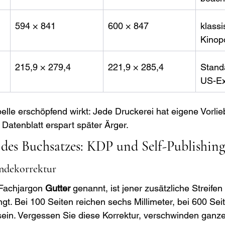
594 × 841
600 × 847
klassi
Kinop
215,9 × 279,4
221,9 × 285,4
Stand
US-Ex
lle erschöpfend wirkt: Jede Druckerei hat eigene Vorlieb
e Datenblatt erspart später Ärger.
 des Buchsatzes: KDP und Self-Publishing
ndekorrektur
Fachjargon 
Gutter
 genannt, ist jener zusätzliche Streife
gt. Bei 100 Seiten reichen sechs Millimeter, bei 600 Sei
sein. Vergessen Sie diese Korrektur, verschwinden ganz