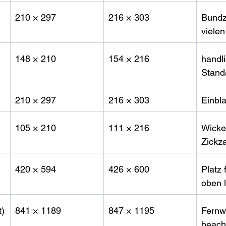
210 × 297
216 × 303
Bundz
vielen
148 × 210
154 × 216
handl
Stan
210 × 297
216 × 303
Einbla
105 × 210
111 × 216
Wickel
Zickza
420 × 594
426 × 600
Platz 
oben 
t)
841 × 1189
847 × 1195
Fernw
beach