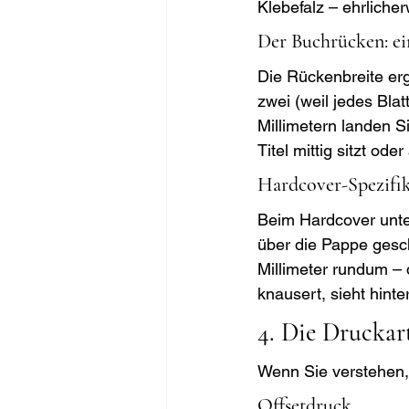
Klebefalz – ehrliche
Der Buchrücken: ei
Die Rückenbreite ergi
zwei (weil jedes Blat
Millimetern landen S
Titel mittig sitzt ode
Hardcover-Spezifi
Beim Hardcover unte
über die Pappe gesch
Millimeter rundum – d
knausert, sieht hint
4. Die Druckar
Wenn Sie verstehen, 
Offsetdruck