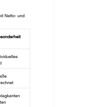
it Netto- und 
sonderheit
dividuelles 
t
aße 
echnet
hlagkanten 
ten