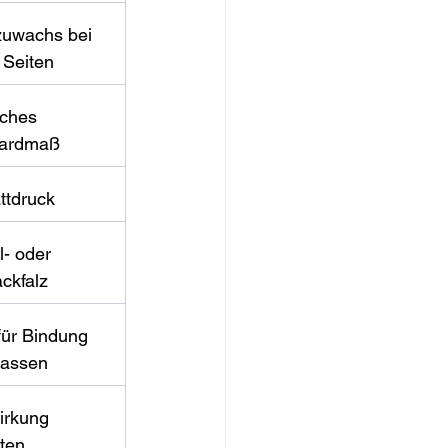
uwachs bei 
 Seiten
iches 
dardmaß
ttdruck
- oder 
ckfalz
für Bindung 
lassen
irkung 
ten