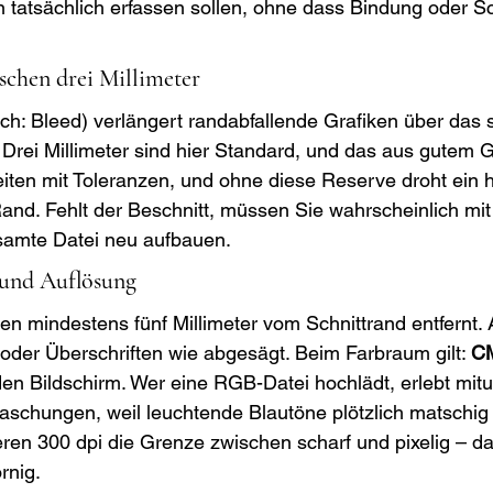
n tatsächlich erfassen sollen, ohne dass Bindung oder Sc
schen drei Millimeter
sch: Bleed) verlängert randabfallende Grafiken über das 
 Drei Millimeter sind hier Standard, und das aus gutem G
iten mit Toleranzen, und ohne diese Reserve droht ein h
and. Fehlt der Beschnitt, müssen Sie wahrscheinlich mi
samte Datei neu aufbauen.
 und Auflösung
en mindestens fünf Millimeter vom Schnittrand entfernt. 
oder Überschriften wie abgesägt. Beim Farbraum gilt: 
C
en Bildschirm. Wer eine RGB-Datei hochlädt, erlebt mitu
chungen, weil leuchtende Blautöne plötzlich matschig 
ren 300 dpi die Grenze zwischen scharf und pixelig – da
rnig.