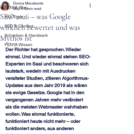
Donna Macabenta
PENYA-Blog
May 4
5 min read
SEO 2026 – was Google
KI & Tools
wirklich bewertet und was
SEO & Content
Schreiben & Handwerk
Mythos ist
PENYA Wissen
Der Richter hat gesprochen. Wieder 
einmal. Und wieder einmal stehen SEO-
Experten im Saal und beschweren sich 
lautstark, wedeln mit Ausdrucken 
veralteter Studien, zitieren Algorithmus-
Updates aus dem Jahr 2019 als wären 
sie ewige Gesetze. Google hat in den 
vergangenen Jahren mehr verändert 
als die meisten Webmaster wahrhaben 
wollen. Was einmal funktionierte, 
funktioniert heute nicht mehr – oder 
funktioniert anders, aus anderen 