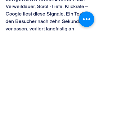
Verweildauer, Scroll-Tiefe, Klickrate – 
Google liest diese Signale. Ein Text 
den Besucher nach zehn Sekunden 
verlassen, verliert langfristig an 
Position. Ein Text den Besucher zu 
Ende lesen und an dem sie 
weiterklicken, gewinnt.
Konsistenz schlägt Masse. Zehn starke 
Artikel die regelmäßig aktualisiert 
werden, wirken besser als hundert 
dünne Artikel die nach Veröffentlichung 
nie wieder angefasst werden. Google 
bewertet Aktualität – besonders bei 
Themen die sich schnell verändern.
Was bleibt
Der Richter im schwarzen Gewand 
schlägt wieder mit dem Hammer. Die 